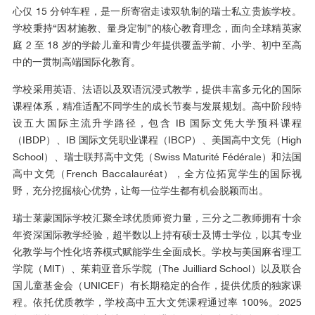
心仅 15 分钟车程，是一所寄宿走读双轨制的瑞士私立贵族学校。
学校秉持“因材施教、量身定制”的核心教育理念，面向全球精英家
庭 2 至 18 岁的学龄儿童和青少年提供覆盖学前、小学、初中至高
中的一贯制高端国际化教育。
学校采用英语、法语以及双语沉浸式教学，提供丰富多元化的国际
课程体系，精准适配不同学生的成长节奏与发展规划。高中阶段特
设五大国际主流升学路径，包含 IB 国际文凭大学预科课程
（IBDP）、IB 国际文凭职业课程（IBCP）、美国高中文凭（High
School）、瑞士联邦高中文凭（Swiss Maturité Fédérale）和法国
高中文凭（French Baccalauréat），全方位拓宽学生的国际视
野，充分挖掘核心优势，让每一位学生都有机会脱颖而出。
瑞士莱蒙国际学校汇聚全球优质师资力量，三分之二教师拥有十余
年资深国际教学经验，超半数以上持有硕士及博士学位，以其专业
化教学与个性化培养模式赋能学生全面成长。学校与美国麻省理工
学院（MIT）、茱莉亚音乐学院（The Juilliard School）以及联合
国儿童基金会（UNICEF）有长期稳定的合作，提供优质的独家课
程。依托优质教学，学校高中五大文凭课程通过率 100%。2025