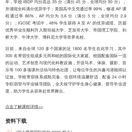
年，学校 IBDP 均分高达 35 分（满分 45 分，全球均分 30 分），
并涌现全科满分优异学子；美国高中文凭通过率 99%，修读 AP 课
程通过率 86%，AP 均分为 3.6 分（满分 5 分，全球均分 2.9
分）；IGCSE 考试中，48% 学生获得 A 至 A* 的优异成绩。历届
优秀毕业生顺利升入斯坦福大学、芝加哥大学、帝国理工学院、剑
桥大学、牛津大学、博科尼大学等世界名校。
目前，来自全球 120 多个国家的近 1800 名学生在此学习，其中
300 名寄宿生组成多元而和睦的国际化大家庭。校园配备国际一流
的运动、艺术创意与现代化科教设施，开设马术、体操、摄影、音
乐等 100 多项课外活动与特色社团，让每位学生的兴趣与潜能得以
绽放。学校寄宿体系成熟完备、住宿环境温馨舒适，配备 24 小时
专职宿管与学业辅导团队，全天候守护学生身心健康、督导学业进
度，助力学生从容奔赴世界舞台。
点击了解课程详情>>
资料下载